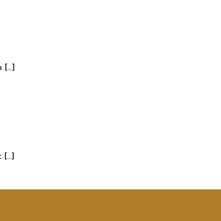
 […]
 […]