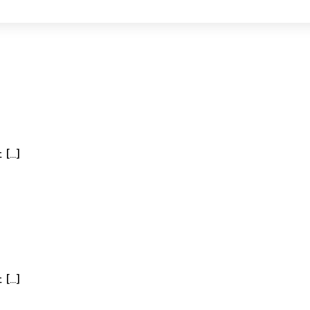
 […]
 […]