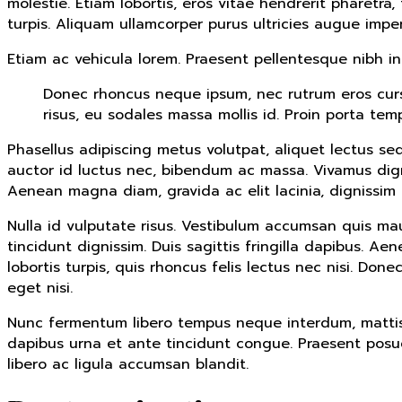
molestie. Etiam lobortis, eros vitae hendrerit pharetra,
turpis. Aliquam ullamcorper purus ultricies augue imper
Etiam ac vehicula lorem. Praesent pellentesque nibh i
Donec rhoncus neque ipsum, nec rutrum eros cursu
risus, eu sodales massa mollis id. Proin porta te
Phasellus adipiscing metus volutpat, aliquet lectus se
auctor id luctus nec, bibendum ac massa. Vivamus dig
Aenean magna diam, gravida ac elit lacinia, dignissim 
Nulla id vulputate risus. Vestibulum accumsan quis mau
tincidunt dignissim. Duis sagittis fringilla dapibus. A
lobortis turpis, quis rhoncus felis lectus nec nisi. Don
eget nisi.
Nunc fermentum libero tempus neque interdum, mattis lu
dapibus urna et ante tincidunt congue. Praesent posu
libero ac ligula accumsan blandit.