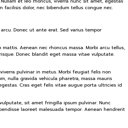
. Nullam et leo rhoncus, viverra nunc sit amet, egestas
in facilisis dolor, nec bibendum tellus congue nec.
 arcu. Donec ut ante erat. Sed varius tempor
um mattis. Aenean nec rhoncus massa. Morbi arcu tellus,
risque. Donec blandit eget massa vitae vulputate.
iverra pulvinar in metus. Morbi feugiat felis non
rum, nulla gravida vehicula pharetra, massa mauris
egestas. Cras eget felis vitae augue porta ultricies id
lputate, sit amet fringilla ipsum pulvinar. Nunc
uspendisse laoreet malesuada tempor. Aenean hendrerit