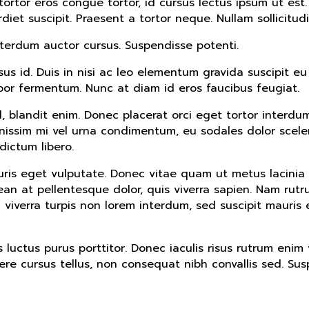
 tortor eros congue tortor, id cursus lectus ipsum ut est
diet suscipit. Praesent a tortor neque. Nullam sollicitud
nterdum auctor cursus. Suspendisse potenti.
s id. Duis in nisi ac leo elementum gravida suscipit eu
mpor fermentum. Nunc at diam id eros faucibus feugiat.
d, blandit enim. Donec placerat orci eget tortor interd
nissim mi vel urna condimentum, eu sodales dolor scele
dictum libero.
ris eget vulputate. Donec vitae quam ut metus lacinia v
enean at pellentesque dolor, quis viverra sapien. Nam rut
ec viverra turpis non lorem interdum, sed suscipit mauris 
ctus purus porttitor. Donec iaculis risus rutrum enim vu
ere cursus tellus, non consequat nibh convallis sed. S