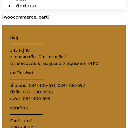
ติดต่อเรา
[woocommerce_cart]
ที่อยู่
345 หมู่ 10
ซ. คลองมะเดื่อ 10 ถ. เศรษฐกิจ 1
ต. คลองมะเดื่อ อ. กระทุ่มแบน จ. สมุทรสาคร 74110
เบอร์โทรศัพท์
สำนักงาน: 034-406-691, 034-406-692
มือถือ: 097-090-9928
แฟกซ์: 034-406-693
เวลาทำการ
จันทร์ - เสาร์
7:30 - 16:30