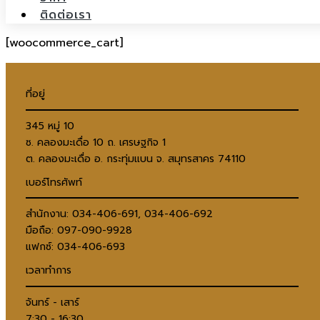
ติดต่อเรา
[woocommerce_cart]
ที่อยู่
345 หมู่ 10
ซ. คลองมะเดื่อ 10 ถ. เศรษฐกิจ 1
ต. คลองมะเดื่อ อ. กระทุ่มแบน จ. สมุทรสาคร 74110
เบอร์โทรศัพท์
สำนักงาน: 034-406-691, 034-406-692
มือถือ: 097-090-9928
แฟกซ์: 034-406-693
เวลาทำการ
จันทร์ - เสาร์
7:30 - 16:30