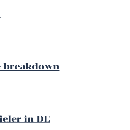
L
ve breakdown
eler in DE