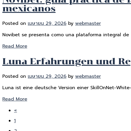
mexicanos
Posted on
เมษายน 29, 2026
by
webmaster
Novibet se presenta como una plataforma integral de
Read More
Luna Erfahrungen und Rep
Posted on
เมษายน 29, 2026
by
webmaster
Luna ist eine deutsche Version einer SkillOnNet-White-
Read More
«
1