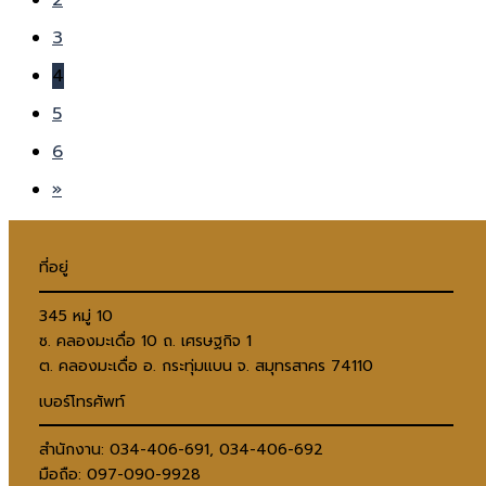
2
3
4
5
6
»
ที่อยู่
345 หมู่ 10
ซ. คลองมะเดื่อ 10 ถ. เศรษฐกิจ 1
ต. คลองมะเดื่อ อ. กระทุ่มแบน จ. สมุทรสาคร 74110
เบอร์โทรศัพท์
สำนักงาน: 034-406-691, 034-406-692
มือถือ: 097-090-9928