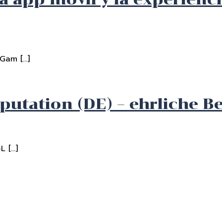
 Gam […]
utation (DE) – ehrliche Be
L […]