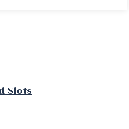
d Slots