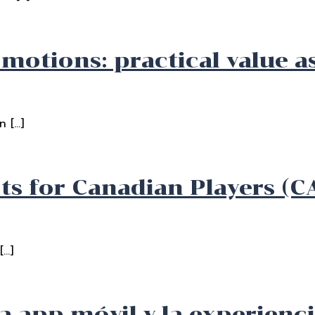
otions: practical value a
n […]
ts for Canadian Players (C
[…]
la app móvil y la experienc